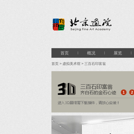
首页
概况
展览
首页
>
虚拟美术馆
> 三百石印富翁
1
2