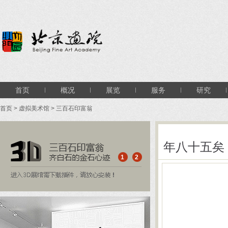
首页
概况
展览
服务
研究
首页
>
虚拟美术馆
> 三百石印富翁
1
2