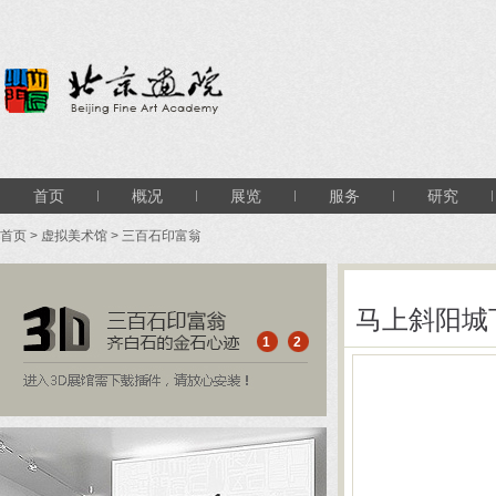
首页
概况
展览
服务
研究
首页
>
虚拟美术馆
> 三百石印富翁
1
2